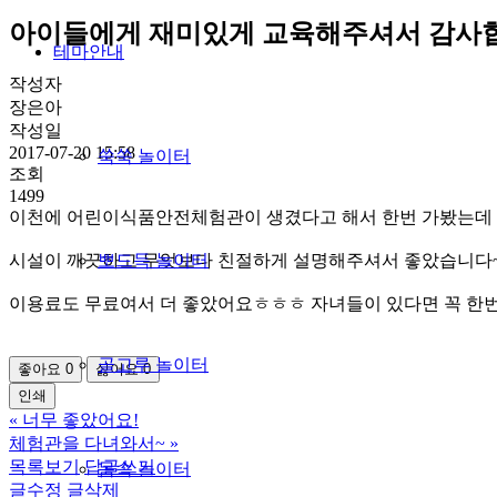
아이들에게 재미있게 교육해주셔서 감사
테마안내
작성자
장은아
작성일
2017-07-20 15:58
쑥쑥 놀이터
조회
1499
이천에 어린이식품안전체험관이 생겼다고 해서 한번 가봤는데
시설이 깨끗하고 무엇보다 친절하게 설명해주셔서 좋았습니다
뽀드득 놀이터
이용료도 무료여서 더 좋았어요ㅎㅎㅎ 자녀들이 있다면 꼭 한
골고루 놀이터
좋아요
0
싫어요
0
인쇄
«
너무 좋았어요!
체험관을 다녀와서~
»
목록보기
답글쓰기
몸속 놀이터
글수정
글삭제