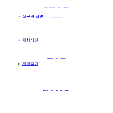
테마별 안내
more +
질문과 답변
체험사진
다양하고 즐거운 활동들
이용안내
체험후기
more +
체험신청안내
more +