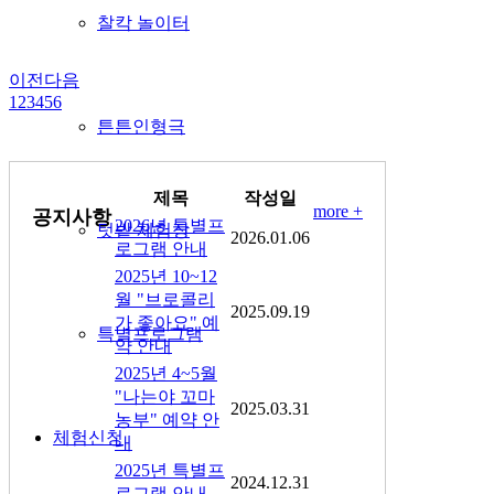
찰칵 놀이터
이전
다음
1
2
3
4
5
6
튼튼인형극
제목
작성일
more +
공지사항
2026년 특별프
텃밭 체험장
2026.01.06
로그램 안내
2025년 10~12
월 "브로콜리
2025.09.19
가 좋아요" 예
특별프로그램
약 안내
2025년 4~5월
"나는야 꼬마
2025.03.31
농부" 예약 안
체험신청
내
2025년 특별프
2024.12.31
로그램 안내