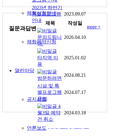
2023년 하반기
체험신청안내
특별프로그램
2023.09.07
안내
제목
작성일
more +
질문과답변
문의드립니
2026.04.10
체험예약신청
다.
타지역 이
2025.01.02
용
열린마당
2024.08.21
방문하려면
시설 및 특
별프로그램
2024.07.17
문의
공지사항
4
월3일 예약
2024.03.18
건 취소
건강한 식생활 배움터
언론보도