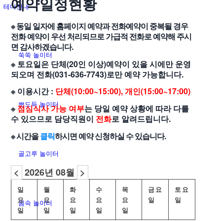
예약일정현황
테마안내
※ 동일 일자에 홈페이지 예약과 전화예약이 중복될 경우
전화 예약이 우선 처리되므로 가급적 전화로 예약해 주시
면 감사하겠습니다.
쑥쑥 놀이터
※ 토요일은 단체(20인 이상)예약이 있을 시에만 운영
되오며 전화(031-636-7743)로만 예약 가능합니다.
※ 이용시간 :
단체(10:00~15:00), 개인(15:00~17:00)
뽀드득 놀이터
※
점심식사 가능 여부
는 당일 예약 상황에 따라 다를
수 있으므로 담당직원이
전화
로 알려드립니다.
※ 시간을
클릭
하시면 예약 신청하실 수 있습니다.
골고루 놀이터
<
2026년 08월
>
일
월
화
수
목
금요
토요
요
요
요
요
요
일
일
몸속 놀이터
일
일
일
일
일