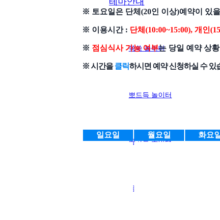
테마안내
※ 토요일은 단체(20인 이상)예약이 있을 
※ 이용시간 :
단체(10:00~15:00), 개인(15:
※
점심식사 가능 여부
는 당일 예약 상
쑥쑥 놀이터
※ 시간을
클릭
하시면 예약 신청하실 수 있
뽀드득 놀이터
일요일
월요일
화요
골고루 놀이터
몸속 놀이터