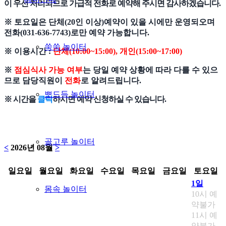
이 우선 처리되므로 가급적 전화로 예약해 주시면 감사하겠습니다.
※ 토요일은 단체(20인 이상)예약이 있을 시에만 운영되오며
전화(031-636-7743)로만 예약 가능합니다.
쑥쑥 놀이터
※ 이용시간 :
단체(10:00~15:00), 개인(15:00~17:00)
※
점심식사 가능 여부
는 당일 예약 상황에 따라 다를 수 있으
므로 담당직원이
전화
로 알려드립니다.
뽀드득 놀이터
※ 시간을
클릭
하시면 예약 신청하실 수 있습니다.
골고루 놀이터
<
2026년 08월
>
일요일
월요일
화요일
수요일
목요일
금요일
토요일
1일
몸속 놀이터
10시 예
약불가
11시 예
약불가