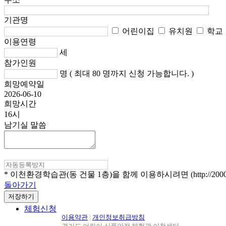
기관명
어린이집
유치원
학교
이용연령
세
참가인원
명 ( 최대 80 명까지 신청 가능합니다. )
희망예약일
2026-06-10
희망시간
16시
남기실 말씀
* 이천환경학습관(동 건물 1층)을 함께 이용하시려면 (http://2000
돌아가기
저장하기
체험신청
이용약관
|
개인정보취급방침