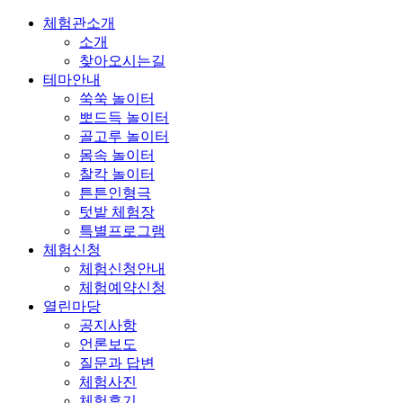
체험관소개
소개
찾아오시는길
테마안내
쑥쑥 놀이터
뽀드득 놀이터
골고루 놀이터
몸속 놀이터
찰칵 놀이터
튼튼인형극
텃밭 체험장
특별프로그램
체험신청
체험신청안내
체험예약신청
열린마당
공지사항
언론보도
질문과 답변
체험사진
체험후기