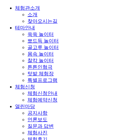
체험관소개
소개
찾아오시는길
테마안내
쑥쑥 놀이터
뽀드득 놀이터
골고루 놀이터
몸속 놀이터
찰칵 놀이터
튼튼인형극
텃밭 체험장
특별프로그램
체험신청
체험신청안내
체험예약신청
열린마당
공지사항
언론보도
질문과 답변
체험사진
체험후기