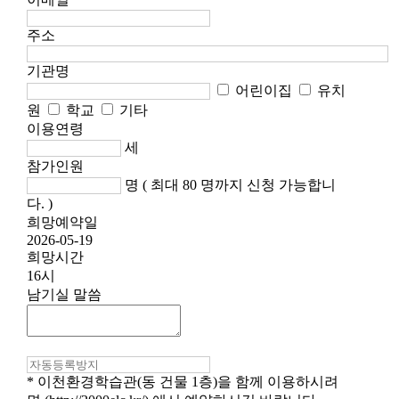
주소
기관명
어린이집
유치
원
학교
기타
이용연령
세
참가인원
명 ( 최대 80 명까지 신청 가능합니
다. )
희망예약일
2026-05-19
희망시간
16시
남기실 말씀
* 이천환경학습관(동 건물 1층)을 함께 이용하시려