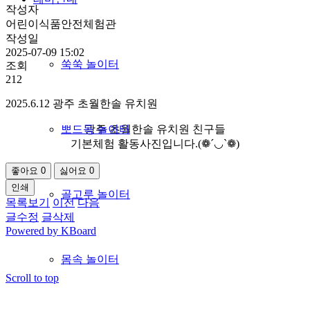
작성자
어린이식품안전체험관
작성일
2025-07-09 15:02
쑥쑥 놀이터
조회
212
2025.6.12 광주 초월한솔 유치원
뽀드득 놀이터
광주 초월한솔 유치원 친구들
기본체험 활동사진입니다.(❁´◡`❁)
좋아요
0
싫어요
0
인쇄
골고루 놀이터
목록보기
이전
다음
글수정
글삭제
Powered by KBoard
몸속 놀이터
Scroll to top