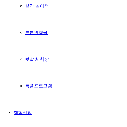
찰칵 놀이터
튼튼인형극
텃밭 체험장
특별프로그램
체험신청