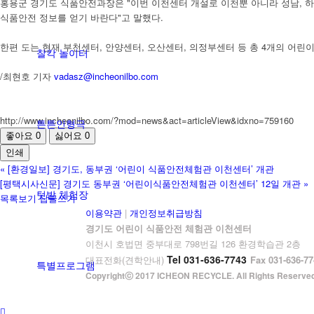
홍용군 경기도 식품안전과장은 "이번 이천센터 개설로 이천뿐 아니라 성남, 하남
식품안전 정보를 얻기 바란다"고 말했다.
한편 도는 현재 부천센터, 안양센터, 오산센터, 의정부센터 등 총 4개의 어린
찰칵 놀이터
/최현호 기자
vadasz@incheonilbo.com
http://www.incheonilbo.com/?mod=news&act=articleView&idxno=759160
튼튼인형극
좋아요
0
싫어요
0
인쇄
«
[환경일보] 경기도, 동부권 ‘어린이 식품안전체험관 이천센터’ 개관
[평택시사신문] 경기도 동부권 ‘어린이식품안전체험관 이천센터’ 12일 개관
»
텃밭 체험장
목록보기
답글쓰기
이용약관
|
개인정보취급방침
경기도 어린이 식품안전 체험관 이천센터
이천시 호법면 중부대로 798번길 126 환경학습관 2층
Tel 031-636-7743
대표전화(견학안내)
Fax 031-636-77
특별프로그램
Copyrightⓒ 2017 ICHEON RECYCLE. All Rights Reserved