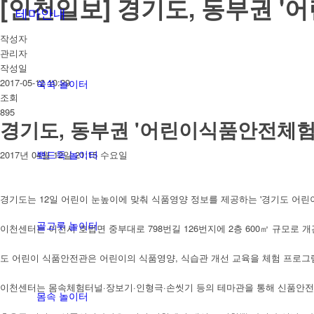
[인천일보] 경기도, 동부권 
테마안내
작성자
관리자
작성일
2017-05-12 10:29
쑥쑥 놀이터
조회
895
경기도, 동부권 '어린이식품안전체험
뽀드득 놀이터
2017년 04월 12일 21:15 수요일
경기도는 12일 어린이 눈높이에 맞춰 식품영양 정보를 제공하는 '경기도 어린
골고루 놀이터
이천센터는 이천시 호법면 중부대로 798번길 126번지에 2층 600㎡ 규모로 
도 어린이 식품안전관은 어린이의 식품영양, 식습관 개선 교육을 체험 프로그
이천센터는 몸속체험터널·장보기·인형극·손씻기 등의 테마관을 통해 신품안전
몸속 놀이터